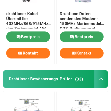
drahtloses Radiomodem
drahtloser Kabel-
Drahtlose Daten
Übermittler
senden des Modem-
433MHz/868/915MHz
150MHz Marinemodul
Zugang des Radioapparat-4G
des Serienmodul-1W
GPS-Radioapparat-
mit
Steuerung der
Bestpreis
Bestpreis
Plastikeinschließung
Datenübertragungs-
Drahtloses Lora-Modul
RS232
20km
Kontakt
Kontakt
Drahtlose Antennen-Zusätze
Multilayer-Leiterplatte
Drahtloser Bewässerungs-Prüfer
(33)
Digital-Signal-Isolator
ANZEIGEN-DA-Konverter