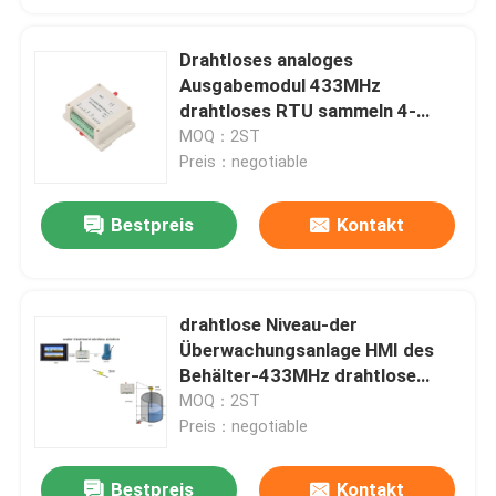
Drahtloses analoges
Ausgabemodul 433MHz
drahtloses RTU sammeln 4-
20mA, 0-5V, Signal 0-10V
MOQ：2ST
Preis：negotiable
Bestpreis
Kontakt
drahtlose Niveau-der
Überwachungsanlage HMI des
Behälter-433MHz drahtlose
Pumpe Steuerauf WEG VON 2km
MOQ：2ST
Preis：negotiable
Bestpreis
Kontakt