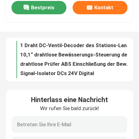
Bestpreis
Kontakt
TTL-Hafen 9600bps 433MHz Transceiver der Mini-Rf-Daten-Modul-geringen Energie drahtloser
Verriegeln Ventil-drahtloses Bewässerungs-Kontrollsystem 9-12V des DC-Ventil-EIN-AUSprüfers
Über uns
1 Draht DC-Ventil-Decoder des Stations-Landschaftsdrahtloser Bewässerungs-Prüfer-2
10,1“ drahtlose Bewässerungs-Steuerung des Touch Screen automatische Bewässerungssystem-Lora 4g
Werksbesichtigung
drahtlose Prüfer ABS Einschließung der Bewässerungs-4g bewegliche APP-Fernbedienungs-Bewässerung
Signal-Isolator DCs 24V Digital
Qualitätskontrolle
Widerstand-Digital-Signal-Isolator-Wandler 0-5KΩ gab 4-20mA 0-5V zum Ertrag-Konverter ein
2 Kanal-Digital-Signal-Isolator Modbus Input-/Outputmodul-Trockenkontakt-Ertrag CER Zustimmung
Kontakt mit uns
Signal-Isolator DCs 12V Digital
RTD/TC gab Konverter 24V des Digital-Signal-Isolator-Analogergebnis-0-5V 4-20mA DC ein
Neuigkeiten
Hinterlass eine Nachricht
Daten-Übermittler drahtloses Lora-Modul Lora-Modul SX1278 868MHz/915MHz 800mW
Wir rufen Sie bald zurück!
25 datenübertragung VHF des Watt-drahtloses Daten-Modem-150MHz Seriendes seefunk-20km
Rechtssachen
drahtlose Radioaluminium-Einschließung des UHF 433MHz modem-Seriendaten-Übermittler-RS232
UHFdrahtloser Modbus RTU Modul 2km Input-/Outputmodul-8DI 8DO RTU Input PLC 8 Digital
Blog
Drahtlose Steuereinheit RTU