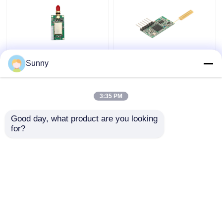
des Rf-433MHz
Minidrahtloses
Sunny
drahtlose
Transceiver-Modul
Datenübertragung 1km
433MHz 1km größe
RS232 RS485 TTL
100mW Rf-Daten-
3:35 PM
Daten-Modul-100mW
Modul TTLs
Bestpreis
Bestpreis
Good day, what product are you looking 
for?
Kontakt
Kontakt
Sehen Sie mehr an
Startseite
Über uns
Kontakt
Desktop Site