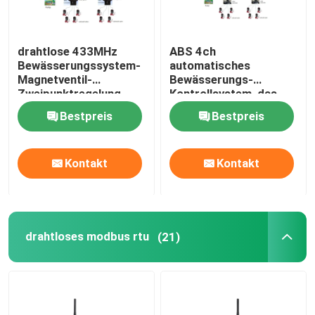
Menschliche Maschinen-Schnittstelle HMI
drahtlose 433MHz
ABS 4ch
Bewässerungssystem-
automatisches
Programmierbarer Logik-Prüfer PLC
Magnetventil-
Bewässerungs-
Zweipunktregelung
Kontrollsystem, das
Ventilsteuergerät
Bestpreis
Bestpreis
Tragbare Solargeneratoren
verriegelt
Kontakt
Kontakt
DMX Wireless Controller
drahtloses modbus rtu
(21)