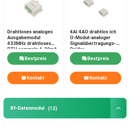
Drahtloses analoges
4AI 4AO drahtlos ich
Ausgabemodul
O-Modul-analoger
433MHz drahtloses
Signalübertragungs-
RTU sammeln 4-20mA,
Prüfer
0-5V, Signal 0-10V
Bestpreis
Bestpreis
Kontakt
Kontakt
Rf-Datenmodul
(12)