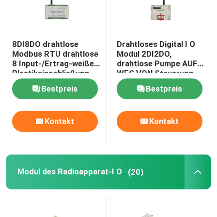
8DI8DO drahtlose
Drahtloses Digital I O
Modbus RTU drahtlose
Modul 2DI2DO,
8 Input-/Ertrag-weiße
drahtlose Pumpe AUF
Plastikeinschließung
WEG VON Steuerung
des Pumpen-Steuer
2km
Bestpreis
Bestpreis
Kontakt
Kontakt
Modul des Radioapparat-I O
(20)