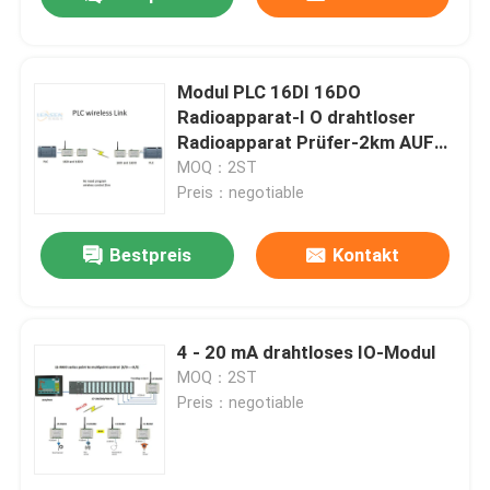
Modul PLC 16DI 16DO
Radioapparat-I O drahtloser
Radioapparat Prüfer-2km AUF
WEG VON Steuerung
MOQ：2ST
Preis：negotiable
Bestpreis
Kontakt
Zu Hause
4 - 20 mA drahtloses IO-Modul
MOQ：2ST
Preis：negotiable
Produkte
Videos