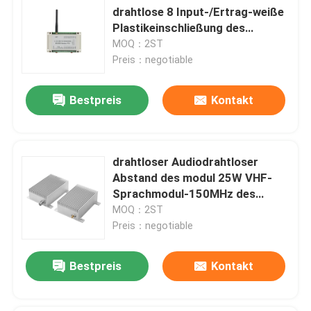
drahtlose 8 Input-/Ertrag-weiße
Plastikeinschließung des
Pumpen-Steuer
MOQ：2ST
Preis：negotiable
Bestpreis
Kontakt
drahtloser Audiodrahtloser
Abstand des modul 25W VHF-
Sprachmodul-150MHz des
Funksprechgerät-10km
MOQ：2ST
Preis：negotiable
Bestpreis
Kontakt