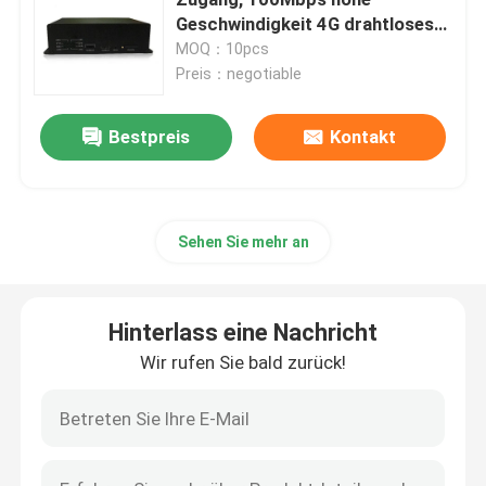
Geschwindigkeit 4G drahtloses
DTU
MOQ：10pcs
Company News
Preis：negotiable
Drahtlose Steuereinheit
Bestpreis
Kontakt
Drahtloser Bewässerungs-Prüfer
Sehen Sie mehr an
drahtloses modbus rtu
Hinterlass eine Nachricht
Modul des Radioapparat-I O
Wir rufen Sie bald zurück!
Rf-Datenmodul
drahtloses Audiomodul