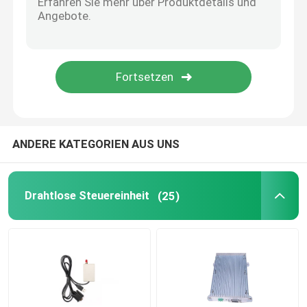
drahtloses Radiomodem
Zugang des Radioapparat-4G
Drahtloses Lora-Modul
ANDERE KATEGORIEN AUS UNS
Drahtlose Antennen-Zusätze
Drahtlose Steuereinheit
(25)
Multilayer-Leiterplatte
Digital-Signal-Isolator
ANZEIGEN-DA-Konverter