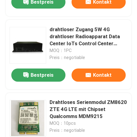
Bestpreis
Kontakt
drahtloser Zugang 5W 4G
drahtloser Radioapparat Data
Center IoTs Control Center
433/868/915MHz
MOQ：1PC
Preis：negotiable
Bestpreis
Kontakt
Drahtloses Serienmodul ZM8620
ZTE 4G LTE mit Chipset
Qualcomms MDM9215
MOQ：10pcs
Preis：negotiable