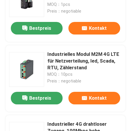
5W drahtloses/Download M2M
MOQ：1pcs
Preis：negotiable
Über uns
Bestpreis
Kontakt
Werksbesichtigung
Qualitätskontrolle
Industrielles Modul M2M 4G LTE
für Netzverteilung, Ied, Scada,
RTU, Zählerstand
Kontakt mit uns
MOQ：10pcs
Preis：negotiable
Neuigkeiten
Bestpreis
Kontakt
Rechtssachen
Industrieller 4G drahtloser
Blog
Zugang, 100Mbps hohe