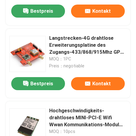
Bestpreis
Kontakt
Langstrecken-4G drahtlose
Erweiterungsplatine des
Zugangs-433/868/915Mhz GPS
für Himbeerpu
MOQ：1PC
Preis：negotiable
Bestpreis
Kontakt
Hochgeschwindigkeits-
drahtloses MINI-PCI-E Wifi
Wwan Kommunikations-Modul
Zugang HUAWEIS 4G LTE FDD
MOQ：10pcs