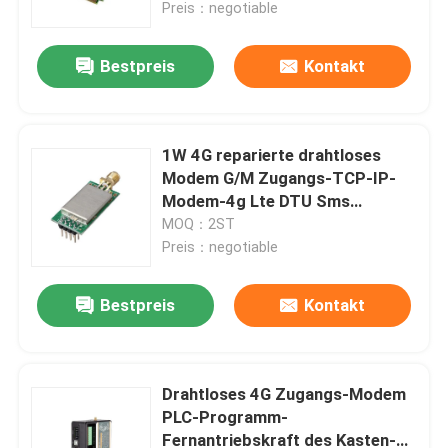
Preis：negotiable
Bestpreis
Kontakt
1W 4G reparierte drahtloses
Modem G/M Zugangs-TCP-IP-
Modem-4g Lte DTU Sms
drahtloses Modul
MOQ：2ST
Preis：negotiable
Bestpreis
Kontakt
Zu Hause
Produkte
Drahtloses 4G Zugangs-Modem
PLC-Programm-
Fernantriebskraft des Kasten-
Videos