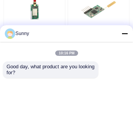
des Rf-433MHz
Minidrahtloses
Sunny
drahtlose
Transceiver-Modul
Datenübertragung 1km
433MHz 1km größe
RS232 RS485 TTL
100mW Rf-Daten-
10:16 PM
Daten-Modul-100mW
Modul TTLs
Bestpreis
Bestpreis
Good day, what product are you looking 
for?
Kontakt
Kontakt
Sehen Sie mehr an
Startseite
Über uns
Kontakt
Desktop Site
Sitemap
Datenschutzrichtlinie