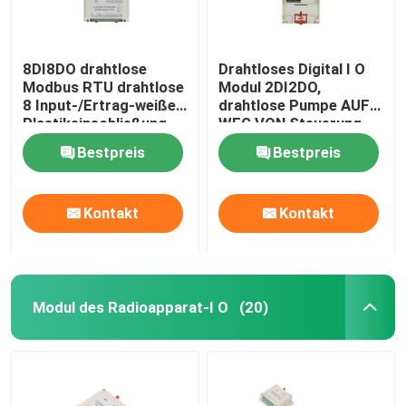
8DI8DO drahtlose
Drahtloses Digital I O
Modbus RTU drahtlose
Modul 2DI2DO,
8 Input-/Ertrag-weiße
drahtlose Pumpe AUF
Plastikeinschließung
WEG VON Steuerung
des Pumpen-Steuer
2km
Bestpreis
Bestpreis
Kontakt
Kontakt
Modul des Radioapparat-I O
(20)