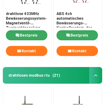
drahtlose 433MHz
ABS 4ch
Bewässerungssystem-
automatisches
Magnetventil-
Bewässerungs-
Zweipunktregelung
Kontrollsystem, das
Ventilsteuergerät
Bestpreis
Bestpreis
verriegelt
Kontakt
Kontakt
drahtloses modbus rtu
(21)