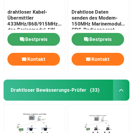
drahtloser Kabel-
Drahtlose Daten
Menschliche Maschinen-Schnittstelle HMI
Übermittler
senden des Modem-
433MHz/868/915MHz
150MHz Marinemodul
des Serienmodul-1W
GPS-Radioapparat-
Programmierbarer Logik-Prüfer PLC
mit
Steuerung der
Bestpreis
Bestpreis
Plastikeinschließung
Datenübertragungs-
RS232
20km
Tragbare Solargeneratoren
Kontakt
Kontakt
DMX Wireless Controller
Drahtloser Bewässerungs-Prüfer
(33)