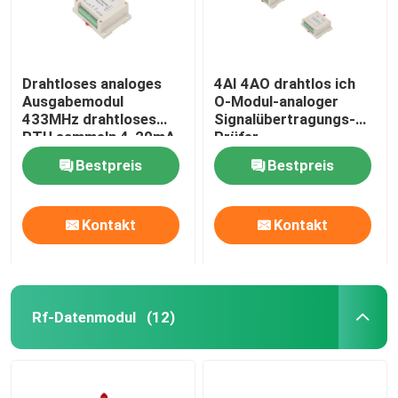
Drahtloses analoges
4AI 4AO drahtlos ich
Ausgabemodul
O-Modul-analoger
433MHz drahtloses
Signalübertragungs-
RTU sammeln 4-20mA,
Prüfer
0-5V, Signal 0-10V
Bestpreis
Bestpreis
Kontakt
Kontakt
Rf-Datenmodul
(12)