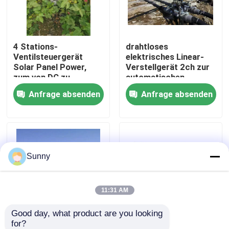
Über uns
4 Stations-
drahtloses
Ventilsteuergerät
elektrisches Linear-
Werksbesichtigung
Solar Panel Power,
Verstellgerät 2ch zur
zum von DC zu
automatischen
steuern, das
Bewässerungs-
Anfrage absenden
Anfrage absenden
Qualitätskontrolle
automatisch verriegelt
Steuerung
Kontakt mit uns
Sunny
Neuigkeiten
Rechtssachen
11:31 AM
Good day, what product are you looking 
Blog
for?
Intelligenter
drahtloser Prüfer der