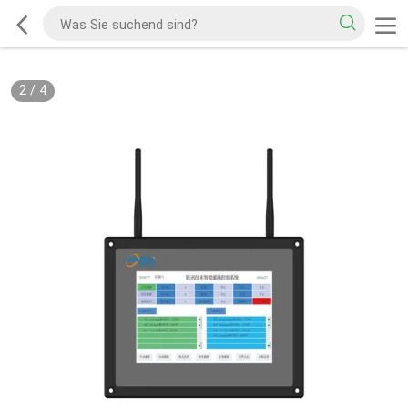
2
/
4