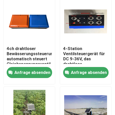
4ch drahtloser
4-Station
Bewässerungssteuerung
Ventilsteuergerät für
automatisch steuert
DC 9-36V, das
Gleichspannungsventil
drahtlose
Fernsteuerungsbewässer
Anfrage absenden
Anfrage absenden
der Ventile 2km
verriegelt
Zu Hause
Produkte
Videos