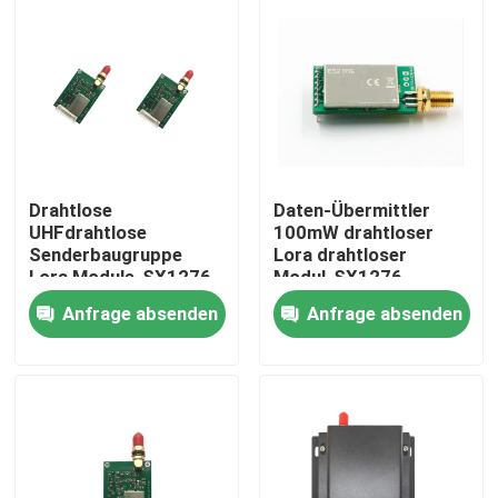
Drahtlose
Daten-Übermittler
UHFdrahtlose
100mW drahtloser
Senderbaugruppe
Lora drahtloser
Lora Module-SX1276
Modul-SX1276
433mhz 1W
868MHz
Anfrage absenden
Anfrage absenden
Zu Hause
Produkte
Videos