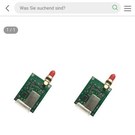
1
/
1