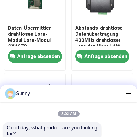
Über uns
Daten-Übermittler
Abstands-drahtlose
drahtloses Lora-
Datenübertragung
Werksbesichtigung
Modul Lora-Modul
433MHz drahtloser
SX1278
Lora der Modul-1W
868MHz/915MHz
Leistungsabgabe-5km
Anfrage absenden
Anfrage absenden
Qualitätskontrolle
800mW
Kontakt mit uns
Sunny
Neuigkeiten
Rechtssachen
8:02 AM
Good day, what product are you looking 
Blog
for?
Strecken-drahtloser
915MHz Lora Modul