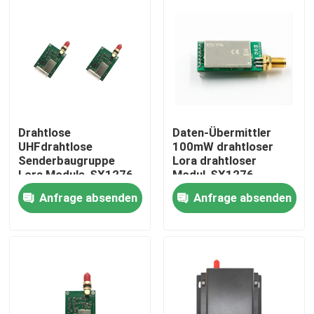
Drahtlose
Daten-Übermittler
UHFdrahtlose
100mW drahtloser
Senderbaugruppe
Lora drahtloser
Lora Module-SX1276
Modul-SX1276
433mhz 1W
868MHz
Anfrage absenden
Anfrage absenden
Zu Hause
Produkte
Videos