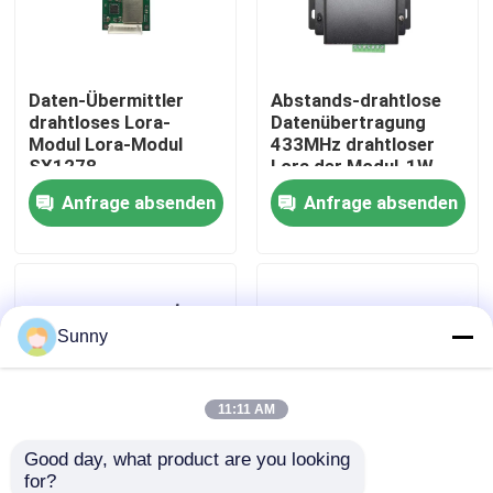
Über uns
Daten-Übermittler
Abstands-drahtlose
drahtloses Lora-
Datenübertragung
Werksbesichtigung
Modul Lora-Modul
433MHz drahtloser
SX1278
Lora der Modul-1W
868MHz/915MHz
Leistungsabgabe-5km
Anfrage absenden
Anfrage absenden
Qualitätskontrolle
800mW
Kontakt mit uns
Sunny
Neuigkeiten
Rechtssachen
11:11 AM
Good day, what product are you looking 
Blog
for?
Strecken-drahtloser
915MHz Lora Modul