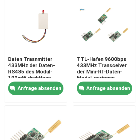
Daten Trasnmitter
TTL-Hafen 9600bps
433MHz der Daten-
433MHz Transceiver
RS485 des Modul-
der Mini-Rf-Daten-
100mW drahtlose
Modul-geringen
Datenübertragung
Energie drahtloser
Anfrage absenden
Anfrage absenden
Zu Hause
Produkte
Videos