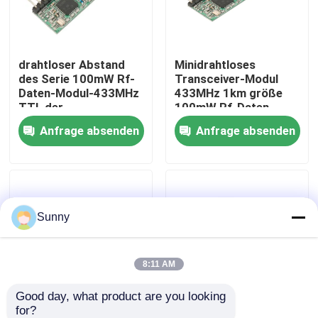
Über uns
drahtloser Abstand
Minidrahtloses
des Serie 100mW Rf-
Transceiver-Modul
Werksbesichtigung
Daten-Modul-433MHz
433MHz 1km größe
TTL der
100mW Rf-Daten-
Schnittstellen-1km
Modul TTLs
Anfrage absenden
Anfrage absenden
Qualitätskontrolle
LOS
Kontakt mit uns
Sunny
Neuigkeiten
Rechtssachen
8:11 AM
Good day, what product are you looking 
Blog
for?
senden drahtlose
Amrs 2km drahtlose