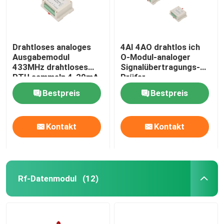
Drahtloses analoges
4AI 4AO drahtlos ich
Ausgabemodul
O-Modul-analoger
433MHz drahtloses
Signalübertragungs-
RTU sammeln 4-20mA,
Prüfer
0-5V, Signal 0-10V
Bestpreis
Bestpreis
Kontakt
Kontakt
Rf-Datenmodul
(12)