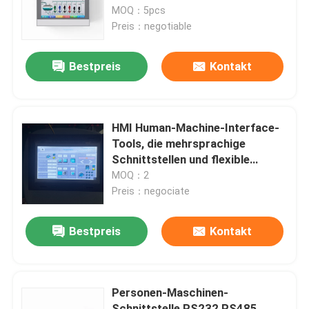
24bits
MOQ：5pcs
Preis：negotiable
Über uns
Bestpreis
Kontakt
Werksbesichtigung
Qualitätskontrolle
HMI Human-Machine-Interface-
Tools, die mehrsprachige
Schnittstellen und flexible
Kontakt mit uns
Konfiguration für globale
MOQ：2
Industrie unterstützen
Preis：negociate
Neuigkeiten
Bestpreis
Kontakt
Rechtssachen
Personen-Maschinen-
Blog
Schnittstelle RS232 RS485