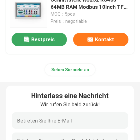
64MB RAM Modbus 10Inch TFT
LCD
MOQ：5pcs
Company News
Preis：negotiable
Drahtlose Steuereinheit
Bestpreis
Kontakt
Drahtloser Bewässerungs-Prüfer
Sehen Sie mehr an
drahtloses modbus rtu
Hinterlass eine Nachricht
Modul des Radioapparat-I O
Wir rufen Sie bald zurück!
Rf-Datenmodul
drahtloses Audiomodul