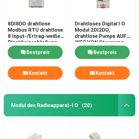
8DI8DO drahtlose
Drahtloses Digital I O
Modbus RTU drahtlose
Modul 2DI2DO,
8 Input-/Ertrag-weiße
drahtlose Pumpe AUF
Plastikeinschließung
WEG VON Steuerung
des Pumpen-Steuer
2km
Bestpreis
Bestpreis
Kontakt
Kontakt
Modul des Radioapparat-I O
(20)