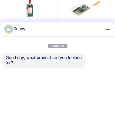
des Rf-433MHz
Minidrahtloses
Sunny
drahtlose
Transceiver-Modul
Datenübertragung 1km
433MHz 1km größe
RS232 RS485 TTL
100mW Rf-Daten-
11:09 AM
Daten-Modul-100mW
Modul TTLs
Bestpreis
Bestpreis
Good day, what product are you looking 
for?
Kontakt
Kontakt
Sehen Sie mehr an
Startseite
Über uns
Kontakt
Desktop Site
Sitemap
Datenschutzrichtlinie