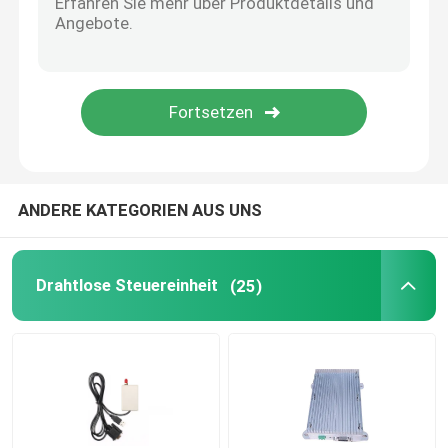
drahtloses Radiomodem
Zugang des Radioapparat-4G
Drahtloses Lora-Modul
ANDERE KATEGORIEN AUS UNS
Drahtlose Antennen-Zusätze
Drahtlose Steuereinheit
(25)
Multilayer-Leiterplatte
Digital-Signal-Isolator
ANZEIGEN-DA-Konverter