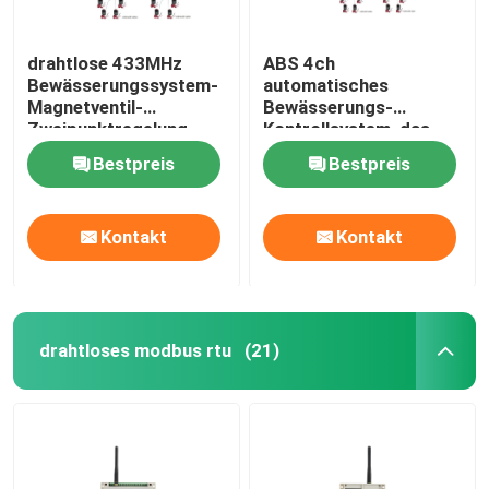
drahtlose 433MHz
ABS 4ch
Bewässerungssystem-
automatisches
Magnetventil-
Bewässerungs-
Zweipunktregelung
Kontrollsystem, das
Ventilsteuergerät
Bestpreis
Bestpreis
verriegelt
Kontakt
Kontakt
drahtloses modbus rtu
(21)