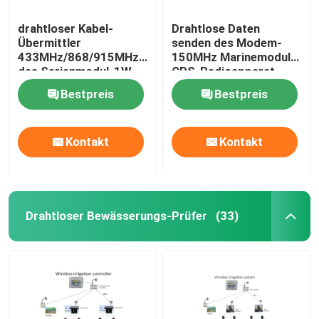
drahtloser Kabel-
Drahtlose Daten
Menschliche Maschinen-Schnittstelle HMI
Übermittler
senden des Modem-
433MHz/868/915MHz
150MHz Marinemodul
des Serienmodul-1W
GPS-Radioapparat-
Programmierbarer Logik-Prüfer PLC
mit
Steuerung der
Bestpreis
Bestpreis
Plastikeinschließung
Datenübertragungs-
RS232
20km
Tragbare Solargeneratoren
Kontakt
Kontakt
DMX Wireless Controller
Drahtloser Bewässerungs-Prüfer
(33)