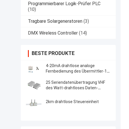
Programmierbarer Logik-Prüfer PLC
(10)
Tragbare Solargeneratoren
(3)
DMX Wireless Controller
(14)
BESTE PRODUKTE
4-20mA drahtlose analoge
Fernbedienung des Übermittler-1W
Modbus RTU 2km
25 Seriendatenübertragung VHF
des Watt-drahtloses Daten-
Modem-150MHz Marine Radio
20km
2km drahtlose Steuereinheit