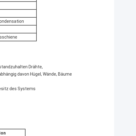
Kondensation
gsschiene
nstandzuhalten Drähte,
unabhängig davon Hügel, Wände, Bäume
Besitz des Systems
ion