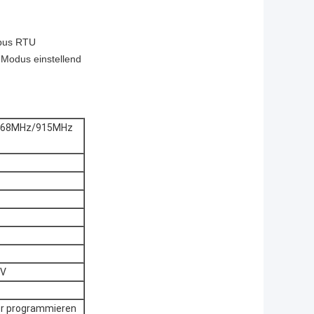
dbus RTU
 Modus einstellend
 868MHz/915MHz
4V
ter programmieren