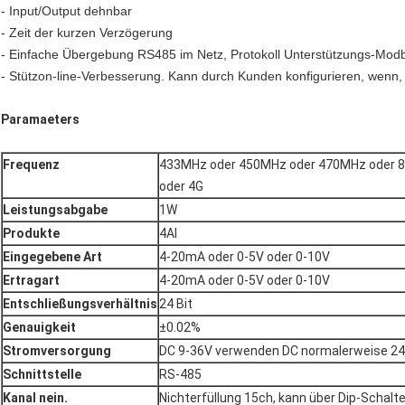
- Input/Output dehnbar
- Zeit der kurzen Verzögerung
- Einfache Übergebung RS485 im Netz, Protokoll Unterstützungs-Mo
- Stützon-line-Verbesserung. Kann durch Kunden konfigurieren, wenn,
Paramaeters
Frequenz
433MHz oder 450MHz oder 470MHz oder
oder 4G
Leistungsabgabe
1W
Produkte
4AI
Eingegebene Art
4-20mA oder 0-5V oder 0-10V
Ertragart
4-20mA oder 0-5V oder 0-10V
Entschließungsverhältnis
24 Bit
Genauigkeit
±0.02%
Stromversorgung
DC 9-36V verwenden DC normalerweise 2
Schnittstelle
RS-485
Kanal nein.
Nichterfüllung 15ch, kann über Dip-Schal