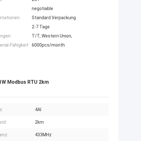
negotiable
rmationen:
Standard Verpackung
2-7 Tage
ngen:
T/T, Western Union,
ial-Fähigkeit:
6000pcs/month
r-1W Modbus RTU 2km
e:
4AI
nd:
2km
enz:
433MHz