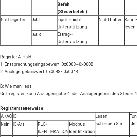
Befehl
(Steuerbefehl)
Griffregister
0x01
Input --nicht
Nicht halten
Kann 
Unterstützung
lesen
Ertrag--
0x03
Unterstützung
Register A. Hold
1. Entsprechungseingabewert: 0x0008~0x000B
2. Analogergebniswert: 0x0048~0x004B
B: Wie man liest
Griffregister: kann Analogeingabe 4 oder Analogergebnis des Steuer 4
Registersteuerweise
AI/AO
IC
Lesen
Fun
schreiben Sie
Iden
Nein.
IC-Art
PLC-
Modbus
IDENTIFIKATION
Identifikation