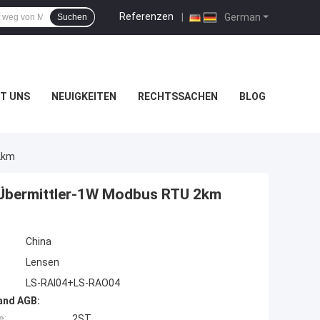
Referenzen
|
German
Suchen
T UNS
NEUIGKEITEN
RECHTSSACHEN
BLOG
2km
 Übermittler-1W Modbus RTU 2km
China
Lensen
LS-RAI04+LS-RAO04
and AGB:
e:
2ST