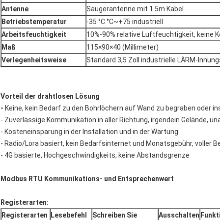
Antenne
Saugerantenne mit 1.5m Kabel
Betriebstemperatur
-35 °C °C~+75 industriell
Arbeitsfeuchtigkeit
10%-90% relative Luftfeuchtigkeit, keine 
Maß
115×90×40 (Millimeter)
Verlegenheitsweise
Standard 3,5 Zoll industrielle LÄRM-Innun
Vorteil der drahtlosen Lösung
-
Keine, kein Bedarf zu den Bohrlöchern auf Wand zu begraben oder i
- Zuverlässige Kommunikation in aller Richtung, irgendein Gelände, 
- Kosteneinsparung in der Installation und in der Wartung
- Radio/Lora basiert, kein Bedarfsinternet und Monatsgebühr, voller 
- 4G basierte, Hochgeschwindigkeits, keine Abstandsgrenze
Modbus RTU Kommunikations- und Entsprechenwert
Registerarten:
Registerarten
Lesebefehl
Schreiben Sie
Ausschalten
Funkt