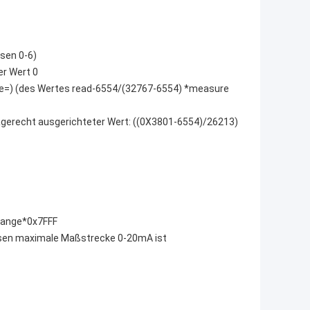
sen 0-6)
er Wert 0
lue=) (des Wertes read-6554/(32767-6554) *measure
agerecht ausgerichteter Wert: ((0X3801-6554)/26213)
range*0x7FFF
essen maximale Maßstrecke 0-20mA ist