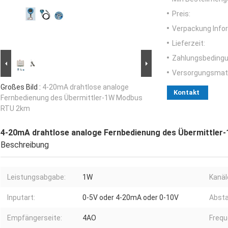
Preis:
Verpackung Info
Lieferzeit:
Zahlungsbedingu
Versorgungsmater
Großes Bild :
4-20mA drahtlose analoge
Kontakt
Fernbedienung des Übermittler-1W Modbus
RTU 2km
4-20mA drahtlose analoge Fernbedienung des Übermittle
Beschreibung
Leistungsabgabe:
1W
Kanäl
Inputart:
0-5V oder 4-20mA oder 0-10V
Absta
Empfängerseite:
4AO
Frequ