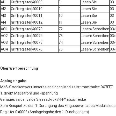
AI1
Griffregister
40009
8
Lesen Sie
03
AI2
Griffregister
40010
9
Lesen Sie
03
AI3
Griffregister
40011
10
Lesen Sie
03
AI4
Griffregister
40012
11
Lesen Sie
03
AO1
Griffregister
40073
72
Lesen/Schreiben
03/
AO2
Griffregister
40074
73
Lesen/Schreiben
03/
AO3
Griffregister
40075
74
Lesen/Schreiben
03/
AO4
Griffregister
40076
75
Lesen/Schreiben
03/
Über Wertberechnung
Analogeingabe
Maß-Streckenwert unseres analogen Moduls ist maximaler: 0X7FFF
1. direkt Maßstrom und -spannung
Genaues value=value Sie read-/0x7FFF*maxstrecke
Zum Beispiel: zu den 1. Durchgang des Eingabewerts des Moduls les
Register 0x0008 (Analogeingabe des 1. Durchganges)