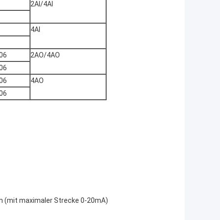
2AI/4AI
4AI
06
2AO/4AO
06
06
4AO
06
en (mit maximaler Strecke 0-20mA)